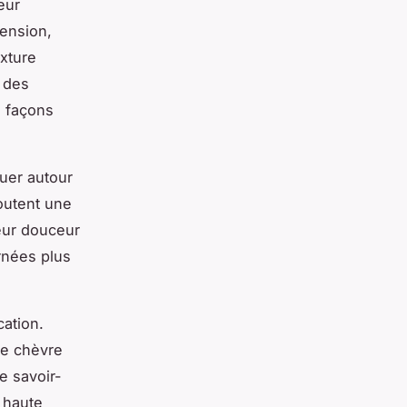
eur
mension,
xture
 des
s façons
uer autour
outent une
leur douceur
rnées plus
cation.
de chèvre
e savoir-
 haute