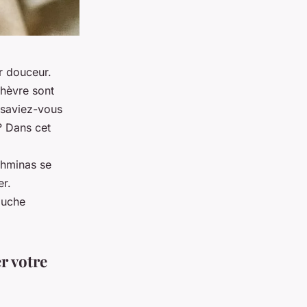
r douceur.
chèvre sont
 saviez-vous
? Dans cet
shminas se
er.
ouche
r votre