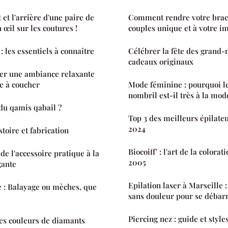
 et l'arrière d'une paire de
Comment rendre votre brace
n œil sur les coutures !
couples unique et à votre i
 les essentiels à connaître
Célébrer la fête des grand-
cadeaux originaux
éer une ambiance relaxante
e à coucher
Mode féminine : pourquoi le
nombril est-il très à la mod
é du qamis qabail ?
Top 3 des meilleurs épilate
2024
toire et fabrication
Biocoiff' : l'art de la colora
de l'accessoire pratique à la
2005
gante
Epilation laser à Marseille :
e : Balayage ou mèches, que
sans douleur pour se débarr
Piercing nez : guide et styl
es couleurs de diamants