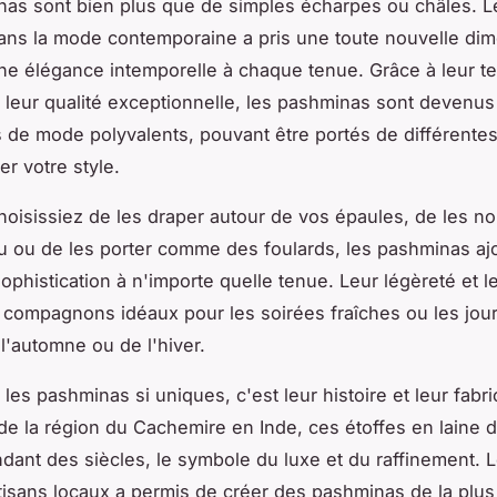
as sont bien plus que de simples écharpes ou châles. L
 dans la mode contemporaine a pris une toute nouvelle di
ne élégance intemporelle à chaque tenue. Grâce à leur te
 leur qualité exceptionnelle, les pashminas sont devenus
 de mode polyvalents, pouvant être portés de différente
er votre style.
oisissiez de les draper autour de vos épaules, de les no
u ou de les porter comme des foulards, les pashminas aj
ophistication à n'importe quelle tenue. Leur légèreté et 
 compagnons idéaux pour les soirées fraîches ou les jou
 l'automne ou de l'hiver.
les pashminas si uniques, c'est leur histoire et leur fabri
 de la région du Cachemire en Inde, ces étoffes en laine 
ndant des siècles, le symbole du luxe et du raffinement. L
rtisans locaux a permis de créer des pashminas de la plus