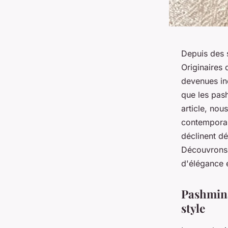
Depuis des s
Originaires 
devenues in
que les pas
article, nou
contemporai
déclinent dé
Découvrons 
d'élégance e
Pashmina
style