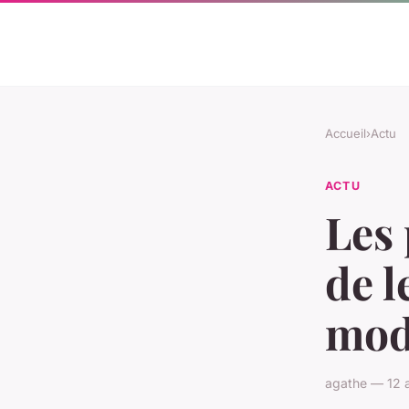
Accueil
›
Actu
ACTU
Les 
de l
mod
agathe — 12 