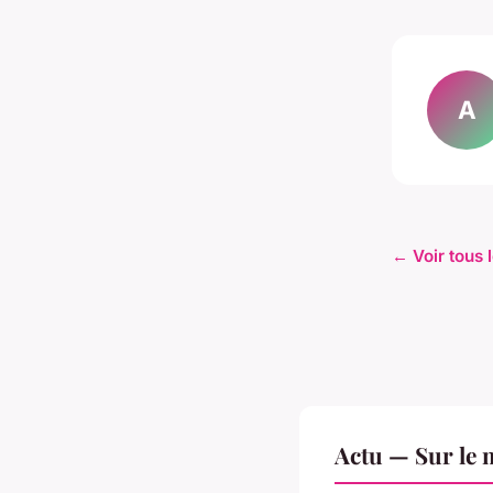
A
← Voir tous l
Actu — Sur le 