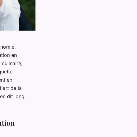
ronomie.
ation en
culinaire,
quette
ent en
'art de la
en dit long
ution