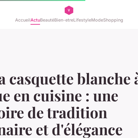
Accueil
Actu
Beauté
Bien-etre
Lifestyle
Mode
Shopping
a casquette blanche à
e en cuisine : une
oire de tradition
naire et d'élégance