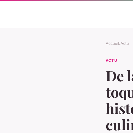
Accueil
›
Actu
ACTU
De l
toqu
hist
culi