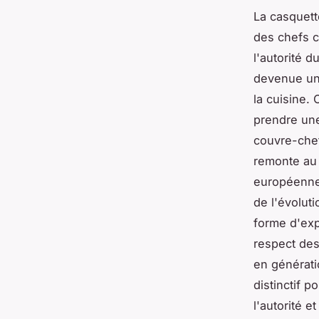
La casquett
des chefs cu
l'autorité d
devenue un
la cuisine.
prendre une
couvre-chef
remonte au 
européennes
de l'évoluti
forme d'exp
respect des
en générati
distinctif p
l'autorité 